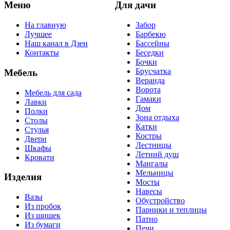
Меню
Для дачи
На главную
Забор
Лучшее
Барбекю
Наш канал в Дзен
Бассейны
Контакты
Беседки
Бочки
Брусчатка
Мебель
Веранда
Ворота
Мебель для сада
Гамаки
Лавки
Дом
Полки
Зона отдыха
Столы
Катки
Стулья
Костры
Двери
Лестницы
Шкафы
Летний душ
Кровати
Мангалы
Мельницы
Изделия
Мосты
Навесы
Вазы
Обустройство
Из пробок
Парники и теплицы
Из шишек
Патио
Из бумаги
Печи