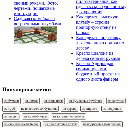
пиломатериалов: как
сделать скрытую систему
для хранения
Как сделать высокую
Садовая скамейка со
клумбу – строим
встроенными клумбами
подпорную стену из
блоков
Как сделать подставку
для токарного станка по
дереву
Кресло шезлонг из
дерева своими руками
Кресло Адирондак
своими руками:
бюджетный проект из
одного листа фанеры
Популярные метки
из бумаги
из камня
из покрышек
из бумажных трубочек
из картона
из труб
из пластиковых бутылок
из дерева
из ящиков
из поддонов
из паллет
из шлакоблоков
из катушки от кабеля
из стеклянных бутылок
из пластиковых ложек
из подручных материалов