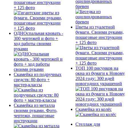
оцилиндрованных
пошаговые инструкции
бревен
+ 125 фото
Цветы из туалетной
бумаги. Своими руками,
ОДНОспальная кровать -
пошаговые инструкции
300 чертежей и фото +
+ 125 фото
ход работы своими
руками
ТОП 100 рисунков на
окна из бумаги к Новому
Скамейка из подручных
2024 году: 300 идей
средств: 80 фото +
новогодних украшений
мастер-классы
Скамейка из металла
Скамейка из колёс
своими руками. Фото,
чертежи, пошаговые
инструкции
Стеллаж для