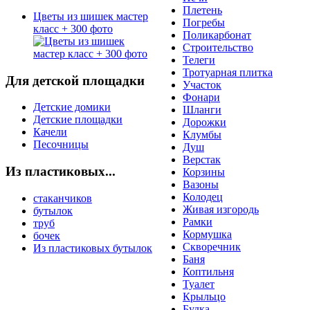
Плетень
Цветы из шишек мастер
Погребы
класс + 300 фото
Поликарбонат
Строительство
Телеги
Тротуарная плитка
Для детской площадки
Участок
Фонари
Детские домики
Шланги
Детские площадки
Дорожки
Качели
Клумбы
Песочницы
Душ
Верстак
Из пластиковых...
Корзины
Вазоны
Колодец
стаканчиков
Живая изгородь
бутылок
Рамки
труб
Кормушка
бочек
Скворечник
Из пластиковых бутылок
Баня
Коптильня
Туалет
Крыльцо
Будка