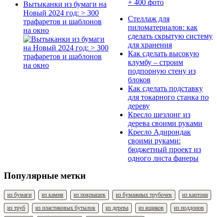
Вытыканки из бумаги на
Новый 2024 год: > 300
Стеллаж для
трафаретов и шаблонов
пиломатериалов: как
на окно
сделать скрытую систему
для хранения
Как сделать высокую
клумбу – строим
подпорную стену из
блоков
Как сделать подставку
для токарного станка по
дереву
Кресло шезлонг из
дерева своими руками
Кресло Адирондак
своими руками:
бюджетный проект из
одного листа фанеры
Популярные метки
из бумаги
из камня
из покрышек
из бумажных трубочек
из картона
из труб
из пластиковых бутылок
из дерева
из ящиков
из поддонов