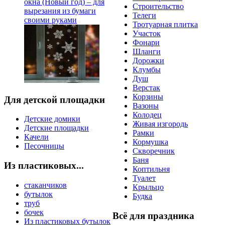
окна (Новый год) – для
Строительство
вырезания из бумаги
Телеги
своими руками
Тротуарная плитка
Участок
Фонари
Шланги
Дорожки
Клумбы
Душ
Верстак
Корзины
Для детской площадки
Вазоны
Колодец
Детские домики
Живая изгородь
Детские площадки
Рамки
Качели
Кормушка
Песочницы
Скворечник
Баня
Из пластиковых...
Коптильня
Туалет
стаканчиков
Крыльцо
бутылок
Будка
труб
бочек
Всё для праздника
Из пластиковых бутылок