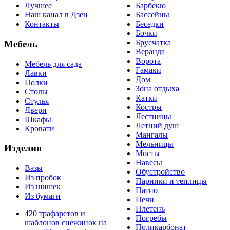
Лучшее
Барбекю
Наш канал в Дзен
Бассейны
Контакты
Беседки
Бочки
Брусчатка
Мебель
Веранда
Ворота
Мебель для сада
Гамаки
Лавки
Дом
Полки
Зона отдыха
Столы
Катки
Стулья
Костры
Двери
Лестницы
Шкафы
Летний душ
Кровати
Мангалы
Мельницы
Изделия
Мосты
Навесы
Вазы
Обустройство
Из пробок
Парники и теплицы
Из шишек
Патио
Из бумаги
Печи
Плетень
420 трафаретов и
Погребы
шаблонов снежинок на
Поликарбонат