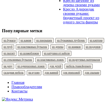
Кресло шезлонг из
дерева своими руками
Кресло Адирондак
своими руками:
бюджетный проект из
одного листа фанеры
Популярные метки
из бумаги
из камня
из покрышек
из бумажных трубочек
из картона
из труб
из пластиковых бутылок
из дерева
из ящиков
из поддонов
из паллет
из шлакоблоков
из катушки от кабеля
из стеклянных бутылок
из пластиковых ложек
из подручных материалов
на дачу
из одноразовых ложек
для детей
мебель трансформер
складная мебель
на кухню
для ванной
для прихожей
для спальни
Главная
Правообладателям
Контакты