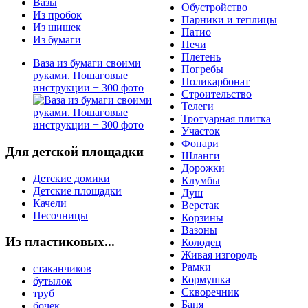
Вазы
Обустройство
Из пробок
Парники и теплицы
Из шишек
Патио
Из бумаги
Печи
Плетень
Ваза из бумаги своими
Погребы
руками. Пошаговые
Поликарбонат
инструкции + 300 фото
Строительство
Телеги
Тротуарная плитка
Участок
Фонари
Для детской площадки
Шланги
Дорожки
Детские домики
Клумбы
Детские площадки
Душ
Качели
Верстак
Песочницы
Корзины
Вазоны
Из пластиковых...
Колодец
Живая изгородь
Рамки
стаканчиков
Кормушка
бутылок
Скворечник
труб
Баня
бочек