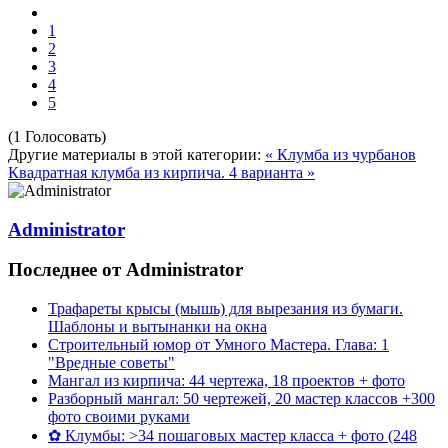
1
2
3
4
5
(1 Голосовать)
Другие материалы в этой категории:
« Клумба из чурбанов
Квадратная клумба из кирпича. 4 варианта »
Administrator
Последнее от Administrator
Трафареты крысы (мышь) для вырезания из бумаги.
Шаблоны и вытынанки на окна
Строительный юмор от Умного Мастера. Глава: 1
"Вредные советы"
Мангал из кирпича: 44 чертежа, 18 проектов + фото
Разборный мангал: 50 чертежей, 20 мастер классов +300
фото своими руками
✿ Клумбы: >34 пошаговых мастер класса + фото (248