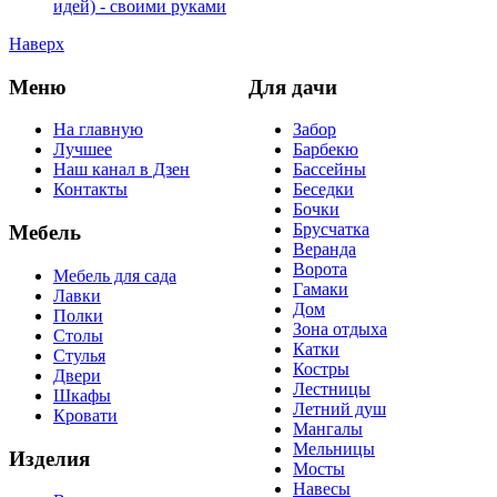
идей) - своими руками
Наверх
Меню
Для дачи
На главную
Забор
Лучшее
Барбекю
Наш канал в Дзен
Бассейны
Контакты
Беседки
Бочки
Брусчатка
Мебель
Веранда
Ворота
Мебель для сада
Гамаки
Лавки
Дом
Полки
Зона отдыха
Столы
Катки
Стулья
Костры
Двери
Лестницы
Шкафы
Летний душ
Кровати
Мангалы
Мельницы
Изделия
Мосты
Навесы