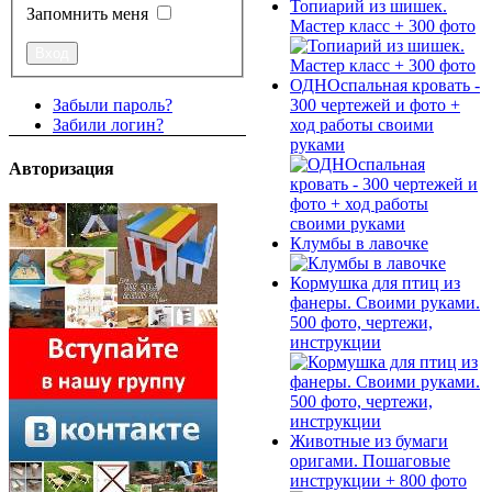
Топиарий из шишек.
Запомнить меня
Мастер класс + 300 фото
ОДНОспальная кровать -
300 чертежей и фото +
Забыли пароль?
ход работы своими
Забили логин?
руками
Авторизация
Клумбы в лавочке
Кормушка для птиц из
фанеры. Своими руками.
500 фото, чертежи,
инструкции
Животные из бумаги
оригами. Пошаговые
инструкции + 800 фото