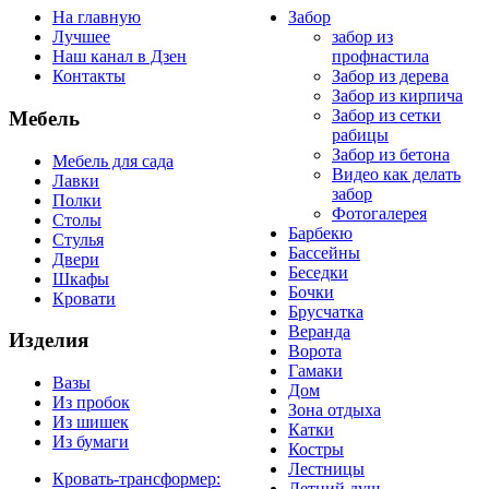
На главную
Забор
Лучшее
забор из
Наш канал в Дзен
профнастила
Контакты
Забор из дерева
Забор из кирпича
Забор из сетки
Мебель
рабицы
Забор из бетона
Мебель для сада
Видео как делать
Лавки
забор
Полки
Фотогалерея
Столы
Барбекю
Стулья
Бассейны
Двери
Беседки
Шкафы
Бочки
Кровати
Брусчатка
Веранда
Изделия
Ворота
Гамаки
Вазы
Дом
Из пробок
Зона отдыха
Из шишек
Катки
Из бумаги
Костры
Лестницы
Кровать-трансформер:
Летний душ