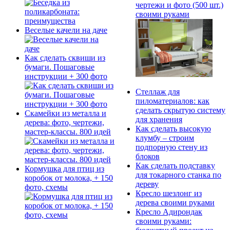
чертежи и фото (500 шт.)
своими руками
Веселые качели на даче
Как сделать сквиши из
бумаги. Пошаговые
инструкции + 300 фото
Стеллаж для
пиломатериалов: как
сделать скрытую систему
Скамейки из металла и
для хранения
дерева: фото, чертежи,
Как сделать высокую
мастер-классы. 800 идей
клумбу – строим
подпорную стену из
блоков
Как сделать подставку
Кормушка для птиц из
для токарного станка по
коробок от молока, + 150
дереву
фото, схемы
Кресло шезлонг из
дерева своими руками
Кресло Адирондак
своими руками: