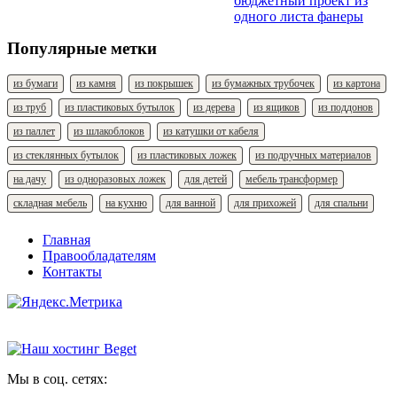
бюджетный проект из
одного листа фанеры
Популярные метки
из бумаги
из камня
из покрышек
из бумажных трубочек
из картона
из труб
из пластиковых бутылок
из дерева
из ящиков
из поддонов
из паллет
из шлакоблоков
из катушки от кабеля
из стеклянных бутылок
из пластиковых ложек
из подручных материалов
на дачу
из одноразовых ложек
для детей
мебель трансформер
складная мебель
на кухню
для ванной
для прихожей
для спальни
Главная
Правообладателям
Контакты
Мы в соц. сетях: