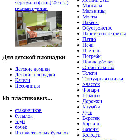
чертежи и фото (500 шт.)
Мангалы
своими руками
Мельницы
Мосты
Навесы
Обустройство
Парники и теплицы
Патио
Печи
Плетень
Погребы
Для детской площадки
Поликарбонат
Строительство
Детские домики
Телеги
Детские площадки
Тротуарная плитка
Качели
Участок
Песочницы
Фонари
Шланги
Из пластиковых...
Дорожки
Клумбы
стаканчиков
Душ
бутылок
Верстак
труб
Корзины
бочек
Вазоны
Из пластиковых бутылок
Колодец