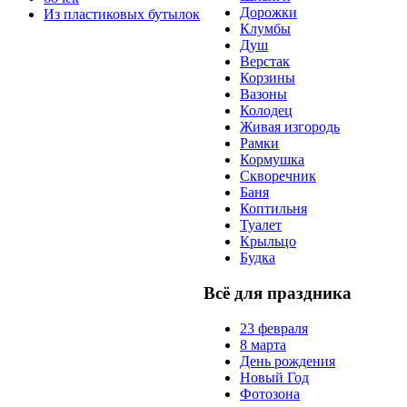
Дорожки
Из пластиковых бутылок
Клумбы
Душ
Верстак
Корзины
Вазоны
Колодец
Живая изгородь
Рамки
Кормушка
Скворечник
Баня
Коптильня
Туалет
Крыльцо
Будка
Всё для праздника
23 февраля
8 марта
День рождения
Новый Год
Фотозона