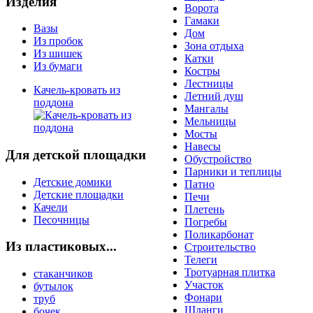
Изделия
Ворота
Гамаки
Вазы
Дом
Из пробок
Зона отдыха
Из шишек
Катки
Из бумаги
Костры
Лестницы
Качель-кровать из
Летний душ
поддона
Мангалы
Мельницы
Мосты
Навесы
Для детской площадки
Обустройство
Парники и теплицы
Детские домики
Патио
Детские площадки
Печи
Качели
Плетень
Песочницы
Погребы
Поликарбонат
Из пластиковых...
Строительство
Телеги
Тротуарная плитка
стаканчиков
Участок
бутылок
Фонари
труб
Шланги
бочек