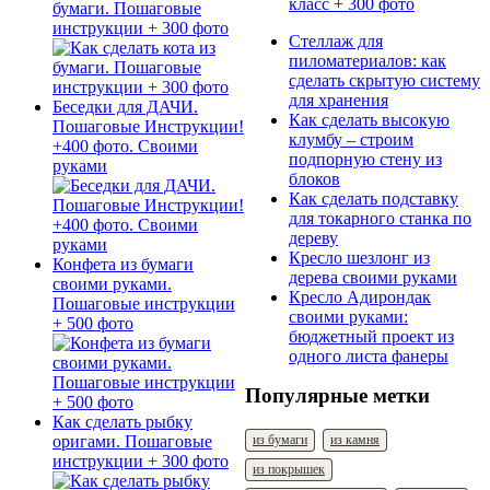
бумаги. Пошаговые
инструкции + 300 фото
Стеллаж для
пиломатериалов: как
сделать скрытую систему
для хранения
Беседки для ДАЧИ.
Как сделать высокую
Пошаговые Инструкции!
клумбу – строим
+400 фото. Своими
подпорную стену из
руками
блоков
Как сделать подставку
для токарного станка по
дереву
Кресло шезлонг из
Конфета из бумаги
дерева своими руками
своими руками.
Кресло Адирондак
Пошаговые инструкции
своими руками:
+ 500 фото
бюджетный проект из
одного листа фанеры
Популярные метки
Как сделать рыбку
из бумаги
из камня
оригами. Пошаговые
инструкции + 300 фото
из покрышек