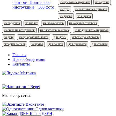
из бумажных трубочек
из картона
из труб
из пластиковых бутылок
из дерева
из ящиков
из поддонов
из паллет
из шлакоблоков
из катушки от кабеля
из стеклянных бутылок
из пластиковых ложек
из подручных материалов
на дачу
из одноразовых ложек
для детей
мебель трансформер
складная мебель
на кухню
для ванной
для прихожей
для спальни
Главная
Правообладателям
Контакты
Мы в соц. сетях:
Вконтакте
Одноклассники
Канал ДЗЕН