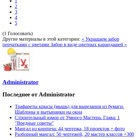
1
2
3
4
5
(1 Голосовать)
Другие материалы в этой категории:
« Украшаем забор
перчатками с цветами
Забор в виде цветных карандашей »
Administrator
Последнее от Administrator
Трафареты крысы (мышь) для вырезания из бумаги.
Шаблоны и вытынанки на окна
Строительный юмор от Умного Мастера. Глава: 1
"Вредные советы"
Мангал из кирпича: 44 чертежа, 18 проектов + фото
Разборный мангал: 50 чертежей, 20 мастер классов +300