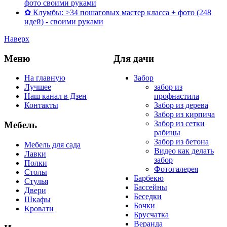
фото своими руками
✿ Клумбы: >34 пошаговых мастер класса + фото (248
идей) - своими руками
Наверх
Меню
Для дачи
На главную
Забор
Лучшее
забор из
Наш канал в Дзен
профнастила
Контакты
Забор из дерева
Забор из кирпича
Забор из сетки
Мебель
рабицы
Забор из бетона
Мебель для сада
Видео как делать
Лавки
забор
Полки
Фотогалерея
Столы
Барбекю
Стулья
Бассейны
Двери
Беседки
Шкафы
Бочки
Кровати
Брусчатка
Веранда