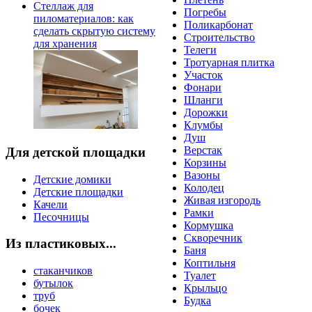
Стеллаж для
Погребы
пиломатериалов: как
Поликарбонат
сделать скрытую систему
Строительство
для хранения
Телеги
Тротуарная плитка
Участок
Фонари
Шланги
Дорожки
Клумбы
Душ
Верстак
Для детской площадки
Корзины
Вазоны
Детские домики
Колодец
Детские площадки
Живая изгородь
Качели
Рамки
Песочницы
Кормушка
Скворечник
Из пластиковых...
Баня
Коптильня
стаканчиков
Туалет
бутылок
Крыльцо
труб
Будка
бочек