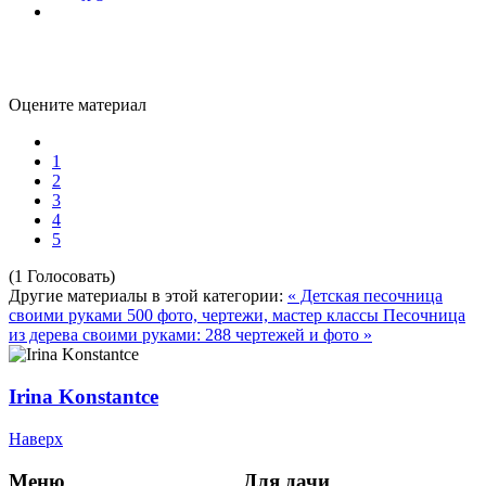
Оцените материал
1
2
3
4
5
(1 Голосовать)
Другие материалы в этой категории:
« Детская песочница
своими руками 500 фото, чертежи, мастер классы
Песочница
из дерева своими руками: 288 чертежей и фото »
Irina Konstantce
Наверх
Меню
Для дачи