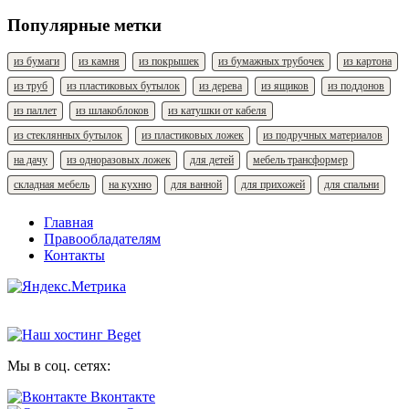
Популярные метки
из бумаги
из камня
из покрышек
из бумажных трубочек
из картона
из труб
из пластиковых бутылок
из дерева
из ящиков
из поддонов
из паллет
из шлакоблоков
из катушки от кабеля
из стеклянных бутылок
из пластиковых ложек
из подручных материалов
на дачу
из одноразовых ложек
для детей
мебель трансформер
складная мебель
на кухню
для ванной
для прихожей
для спальни
Главная
Правообладателям
Контакты
Мы в соц. сетях:
Вконтакте