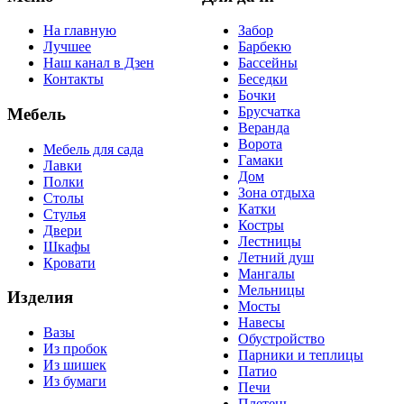
На главную
Забор
Лучшее
Барбекю
Наш канал в Дзен
Бассейны
Контакты
Беседки
Бочки
Брусчатка
Мебель
Веранда
Ворота
Мебель для сада
Гамаки
Лавки
Дом
Полки
Зона отдыха
Столы
Катки
Стулья
Костры
Двери
Лестницы
Шкафы
Летний душ
Кровати
Мангалы
Мельницы
Изделия
Мосты
Навесы
Вазы
Обустройство
Из пробок
Парники и теплицы
Из шишек
Патио
Из бумаги
Печи
Плетень