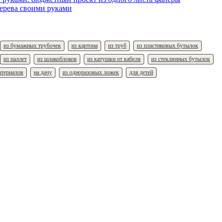
дерева своими руками
из бумажных трубочек
из картона
из труб
из пластиковых бутылок
из паллет
из шлакоблоков
из катушки от кабеля
из стеклянных бутылок
атериалов
на дачу
из одноразовых ложек
для детей