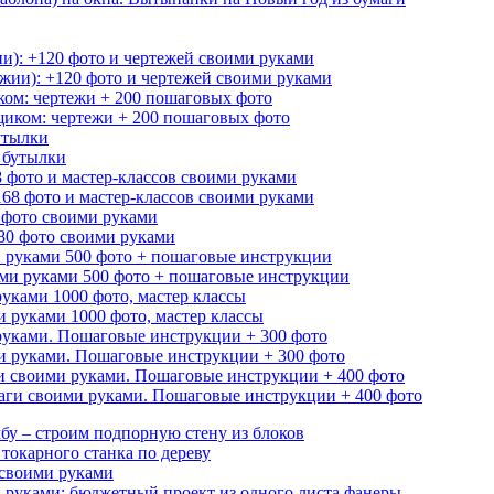
ии): +120 фото и чертежей своими руками
ком: чертежи + 200 пошаговых фото
утылки
8 фото и мастер-классов своими руками
 фото своими руками
и руками 500 фото + пошаговые инструкции
уками 1000 фото, мастер классы
руками. Пошаговые инструкции + 300 фото
и своими руками. Пошаговые инструкции + 400 фото
бу – строим подпорную стену из блоков
 токарного станка по дереву
 своими руками
 руками: бюджетный проект из одного листа фанеры