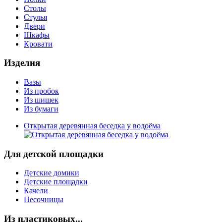
Столы
Стулья
Двери
Шкафы
Кровати
Изделия
Вазы
Из пробок
Из шишек
Из бумаги
Открытая деревянная беседка у водоёма
Для детской площадки
Детские домики
Детские площадки
Качели
Песочницы
Из пластиковых...