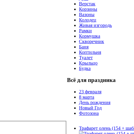
Верстак
Корзины
Вазоны
Колодец
Живая изгородь
Рамки
Кормушка
Скворечник
Баня
Коптильня
Туалет
Крыльцо
Будка
Всё для праздника
23 февраля
8 марта
День рождения
Новый Год
Фотозона
Трафарет олень (154 + ша