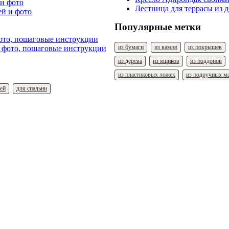
 и фото
Лестница для террасы из 
Популярные метки
ото, пошаговые инструкции
из бумаги
из камня
из покрышек
из дерева
из ящиков
из поддонов
из пластиковых ложек
из подручных м
ей
для спальни