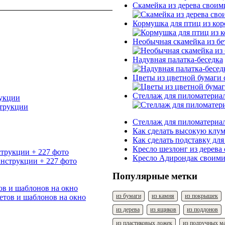
Скамейка из дерева своим
Кормушка для птиц из коро
Необычная скамейка из бе
Надувная палатка-беседка
Цветы из цветной бумаги
Стеллаж для пиломатериал
рукции
Стеллаж для пиломатериал
Как сделать высокую клум
Как сделать подставку для
Кресло шезлонг из дерева
струкции + 227 фото
Кресло Адирондак своими
Популярные метки
ов и шаблонов на окно
из бумаги
из камня
из покрышек
из дерева
из ящиков
из поддонов
из пластиковых ложек
из подручных м