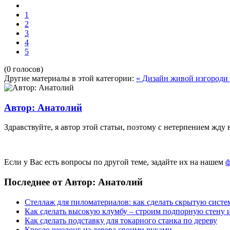
1
2
3
4
5
(0 голосов)
Другие материалы в этой категории:
« Дизайн живой изгороди
Автор: Анатолий
Здравствуйте, я автор этой статьи, поэтому с нетерпением жду 
Если у Вас есть вопросы по другой теме, задайте их на нашем
ф
Последнее от Автор: Анатолий
Стеллаж для пиломатериалов: как сделать скрытую систе
Как сделать высокую клумбу – строим подпорную стену и
Как сделать подставку для токарного станка по дереву
Кресло шезлонг из дерева своими руками