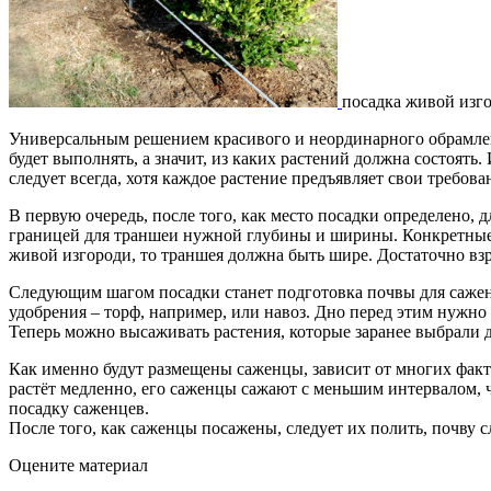
посадка живой изг
Универсальным решением красивого и неординарного обрамле
будет выполнять, а значит, из каких растений должна состоят
следует всегда, хотя каждое растение предъявляет свои требова
В первую очередь, после того, как место посадки определено,
границей для траншеи нужной глубины и ширины. Конкретные р
живой изгороди, то траншея должна быть шире. Достаточно вз
Следующим шагом посадки станет подготовка почвы для саженц
удобрения – торф, например, или навоз. Дно перед этим нужн
Теперь можно высаживать растения, которые заранее выбрали 
Как именно будут размещены саженцы, зависит от многих фактор
растёт медленно, его саженцы сажают с меньшим интервалом, 
посадку саженцев.
После того, как саженцы посажены, следует их полить, почву с
Оцените материал