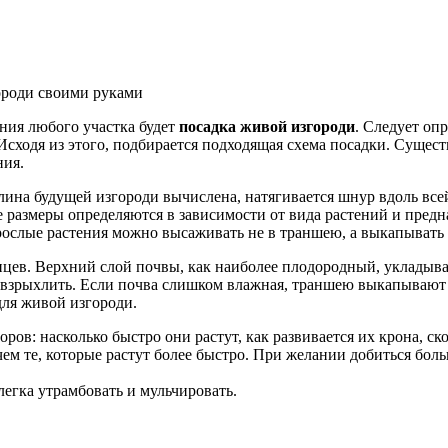
ороди своими руками
ния любого участка будет
посадка живой изгороди
. Следует оп
ь. Исходя из этого, подбирается подходящая схема посадки. Сущ
ния.
 длина будущей изгороди вычислена, натягивается шнур вдоль в
азмеры определяются в зависимости от вида растений и предна
рослые растения можно высаживать не в траншею, а выкапывать 
ев. Верхний слой почвы, как наиболее плодородный, укладывае
о взрыхлить. Если почва слишком влажная, траншею выкапывают 
для живой изгороди.
ов: насколько быстро они растут, как развивается их крона, ско
чем те, которые растут более быстро. При желании добиться б
легка утрамбовать и мульчировать.