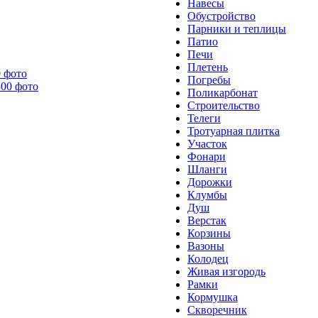
Навесы
Обустройство
Парники и теплицы
Патио
Печи
Плетень
0 фото
Погребы
Поликарбонат
Строительство
Телеги
Тротуарная плитка
Участок
Фонари
Шланги
Дорожки
Клумбы
Душ
Верстак
Корзины
Вазоны
Колодец
Живая изгородь
Рамки
Кормушка
Скворечник