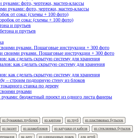
и руками: фото, чертежи, мастер-классы
бок от сока: (схемы + 100 фото)
тона и прутьев
 своими руками. Пошаговые инструкции + 300 фото
ов: как сделать скрытую систему для хранения
ов: как сделать скрытую систему для хранения
бу – строим подпорную стену из блоков
 токарного станка по дереву
 своими руками
 руками: бюджетный проект из одного листа фанеры
из бумажных трубочек
из картона
из труб
из пластиковых бутылок
из паллет
из шлакоблоков
из катушки от кабеля
из стеклянных бутылок
атериалов
на дачу
из одноразовых ложек
для детей