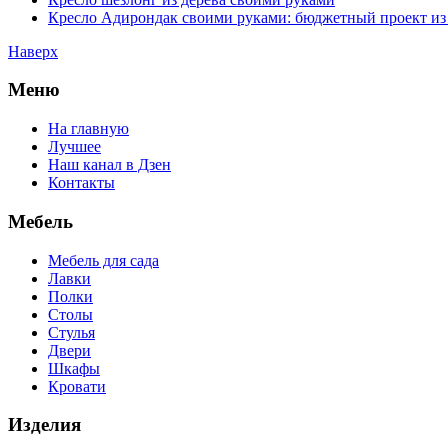
Кресло Адирондак своими руками: бюджетный проект из
Наверх
Меню
На главную
Лучшее
Наш канал в Дзен
Контакты
Мебель
Мебель для сада
Лавки
Полки
Столы
Стулья
Двери
Шкафы
Кровати
Изделия