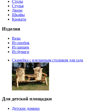
Столы
Стулья
Двери
Шкафы
Кровати
Изделия
Вазы
Из пробок
Из шишек
Из бумаги
Скамейка с вделанным столиком для сада
Для детской площадки
Детские домики