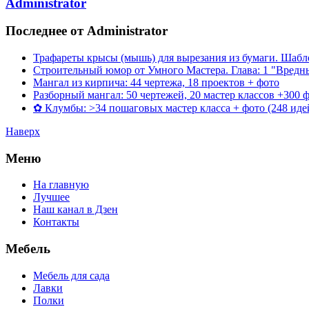
Administrator
Последнее от Administrator
Трафареты крысы (мышь) для вырезания из бумаги. Шаб
Строительный юмор от Умного Мастера. Глава: 1 "Вредн
Мангал из кирпича: 44 чертежа, 18 проектов + фото
Разборный мангал: 50 чертежей, 20 мастер классов +300 
✿ Клумбы: >34 пошаговых мастер класса + фото (248 иде
Наверх
Меню
На главную
Лучшее
Наш канал в Дзен
Контакты
Мебель
Мебель для сада
Лавки
Полки