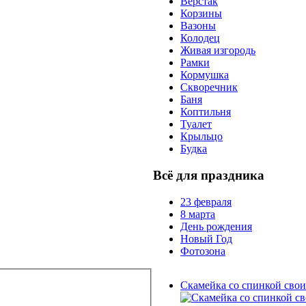
Верстак
Корзины
Вазоны
Колодец
Живая изгородь
Рамки
Кормушка
Скворечник
Баня
Коптильня
Туалет
Крыльцо
Будка
Всё для праздника
23 февраля
8 марта
День рождения
Новый Год
Фотозона
Скамейка со спинкой сво