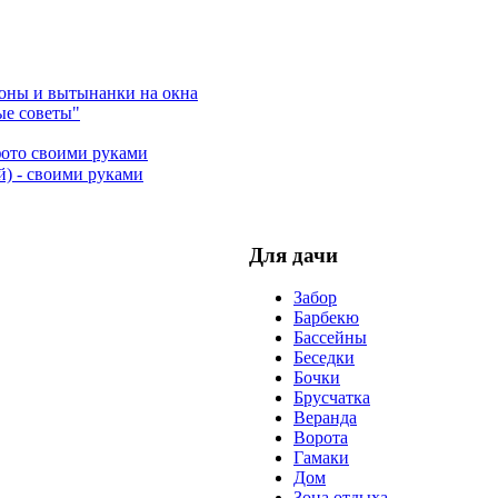
лоны и вытынанки на окна
ые советы"
фото своими руками
й) - своими руками
Для дачи
Забор
Барбекю
Бассейны
Беседки
Бочки
Брусчатка
Веранда
Ворота
Гамаки
Дом
Зона отдыха