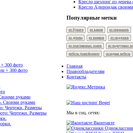
Кресло шезлонг из дерева
Кресло Адирондак своими
Популярные метки
из бумаги
из камня
из покрышек
из дерева
из ящиков
из поддонов
из пластиковых ложек
из подручных м
мебель трансформер
складная мебель
 + 300 фото
Главная
Правообладателям
Контакты
о
 Своими руками
о: Чертежи. Размеры
Мы в соц. сетях:
ки.
Вконтакте
Одноклассни