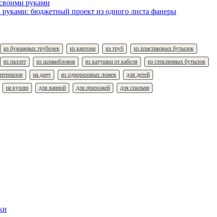
 своими руками
 руками: бюджетный проект из одного листа фанеры
из бумажных трубочек
из картона
из труб
из пластиковых бутылок
из паллет
из шлакоблоков
из катушки от кабеля
из стеклянных бутылок
атериалов
на дачу
из одноразовых ложек
для детей
на кухню
для ванной
для прихожей
для спальни
ки